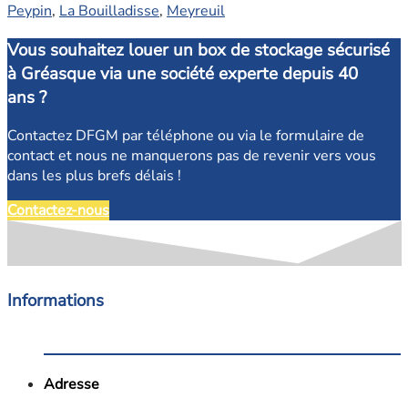
Peypin
,
La Bouilladisse
,
Meyreuil
Vous souhaitez louer un box de stockage sécurisé
à Gréasque via une société experte depuis 40
ans ?
Contactez DFGM par téléphone ou via le formulaire de
contact et nous ne manquerons pas de revenir vers vous
dans les plus brefs délais !
Contactez-nous
Informations
Adresse