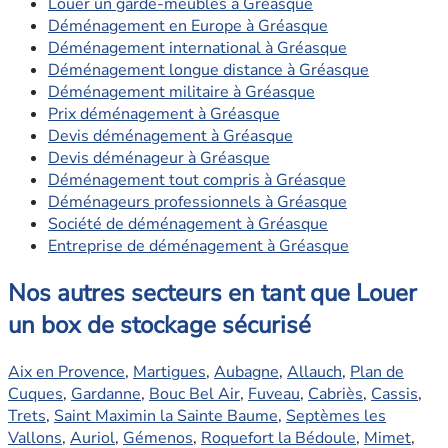
Louer un garde-meubles à Gréasque
Déménagement en Europe à Gréasque
Déménagement international à Gréasque
Déménagement longue distance à Gréasque
Déménagement militaire à Gréasque
Prix déménagement à Gréasque
Devis déménagement à Gréasque
Devis déménageur à Gréasque
Déménagement tout compris à Gréasque
Déménageurs professionnels à Gréasque
Société de déménagement à Gréasque
Entreprise de déménagement à Gréasque
Nos autres secteurs en tant que Louer
un box de stockage sécurisé
Aix en Provence
,
Martigues
,
Aubagne
,
Allauch
,
Plan de
Cuques
,
Gardanne
,
Bouc Bel Air
,
Fuveau
,
Cabriès
,
Cassis
,
Trets
,
Saint Maximin la Sainte Baume
,
Septèmes les
Vallons
,
Auriol
,
Gémenos
,
Roquefort la Bédoule
,
Mimet
,